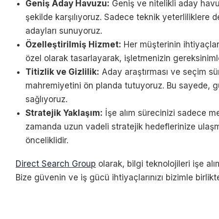
Geniş Aday Havuzu:
Geniş ve nitelikli aday havuz
şekilde karşılıyoruz. Sadece teknik yeterliliklere
adayları sunuyoruz.
Özelleştirilmiş Hizmet:
Her müşterinin ihtiyaçları
özel olarak tasarlayarak, işletmenizin gereksinimle
Titizlik ve Gizlilik:
Aday araştırması ve seçim sürec
mahremiyetini ön planda tutuyoruz. Bu sayede, güv
sağlıyoruz.
Stratejik Yaklaşım:
İşe alım sürecinizi sadece me
zamanda uzun vadeli stratejik hedeflerinize ulaşma
önceliklidir.
Direct Search Group
olarak, bilgi teknolojileri işe a
Bize güvenin ve iş gücü ihtiyaçlarınızı bizimle birlikt